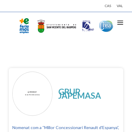
CAS
VAL
INICI
ACTIVITATS
EMPRESES
OFERTES DE TREBALL
INSCRIU-TE
GRUP
JAPEMASA
INICIA SESSIÓ
Nomenat com a “Millor Concessionari Renault d'Espanya”,