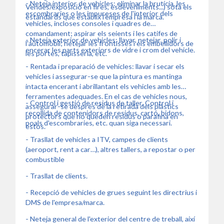
- Neteja interior de vehicles: eliminar la brutícia, les
Vendes/exposició en fires, esdeveniments...) sota els
escombraries o les impureses de l'interior dels
estàndards que establix l'empresa i la marca.
vehicles, incloses consoles i quadres de
comandament; aspirar els seients i les catifes de
- Neteja exterior de vehicles: llavar, netejar, polir i
l'automòbil; netejar les frontisses i els embellidors de
encerar les parts exteriors de vidre i crom del vehicle.
les portes, tapisseria, etc.
- Rentada i preparació de vehicles: llavar i secar els
vehicles i assegurar-se que la pintura es mantinga
intacta encerant i abrillantant els vehicles amb les
ferramentes adequades. En el cas de vehicles nous,
- Control i gestió de residus de taller. Control i
assegurar-se després de la retirada dels plàstics
recollida de contenidors de residus, cartó, bidons,
protectors que no queden residus o parafina en
poals d'escombraries, etc. quan siga necessari.
estos.
- Trasllat de vehicles a ITV, campes de clients
(aeroport, rent a car…), altres tallers, a repostar o per
combustible
- Trasllat de clients.
- Recepció de vehicles de grues seguint les directrius i
DMS de l'empresa/marca.
- Neteja general de l'exterior del centre de treball, així