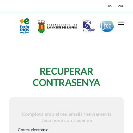
CAS
VAL
INICI
ACTIVITATS
EMPRESES
RECUPERAR
OFERTES DE TREBALL
CONTRASENYA
INSCRIU-TE
INICIA SESSIÓ
Completa amb el teu email i t'enviarem la
teua nova contrasenya
Correu electrònic