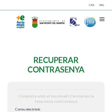
CAS
VAL
INICI
ACTIVITATS
EMPRESES
RECUPERAR
OFERTES DE TREBALL
CONTRASENYA
INSCRIU-TE
INICIA SESSIÓ
Completa amb el teu email i t'enviarem la
teua nova contrasenya
Correu electrònic