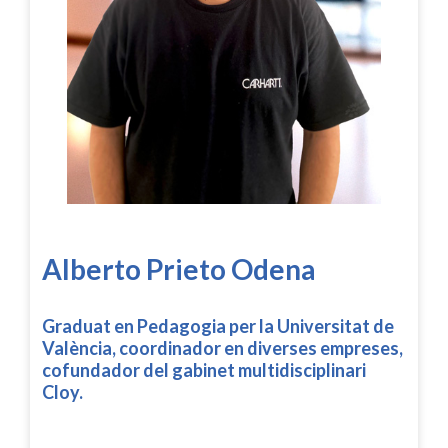
Alberto Prieto Odena
Graduat en Pedagogia per la Universitat de
València, coordinador en diverses empreses,
cofundador del gabinet multidisciplinari
Cloy.