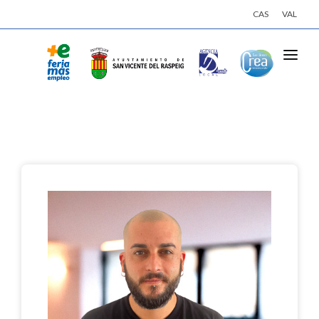
CAS
VAL
INICI
ACTIVITATS
EMPRESES
OFERTES DE TREBALL
INSCRIU-TE
INICIA SESSIÓ