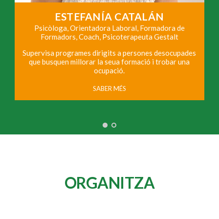
ESTEFANÍA CATALÁN
t
Psicòloga, Orientadora Laboral, Formadora de
Formadors, Coach, Psicoterapeuta Gestalt
Supervisa programes dirigits a persones desocupades
t
que busquen millorar la seua formació i trobar una
ocupació.
SABER MÉS
ORGANITZA