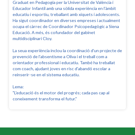
Graduat en Pedagogia per la Universitat de València i
Educador Infantil amb una sòlida experiència en l'àmbit
educatiu i esportiu, treballant amb xiquets i adolescents.
Ha sigut coordinador en diverses empreses i actualment
ocupa el càrrec de Coordinador Psicopedagògic a Siena
Educació. A més, és cofundador del gabinet
multidisciplinari
Cloy.
La seua experiència inclou la coordinació d'un projecte de
prevenció de l'absentisme a Oliva i el treball com a
orientador professional i educatiu. També ha treballat
com
coach, ajudant joves en risc d'abandó escolar a
reinserir-se en el sistema educatiu.
Lema:
"L'educació és el motor del progrés; cada pas cap al
coneixement transforma el futur."