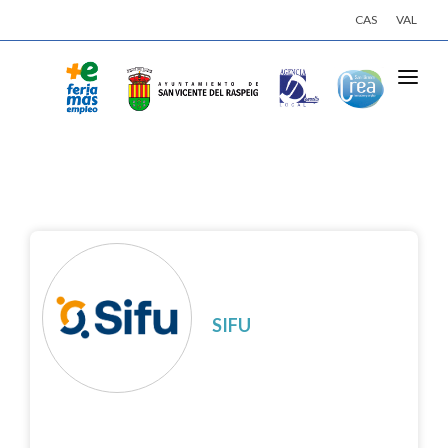
CAS
VAL
INICI
ACTIVITATS
EMPRESES
OFERTES DE TREBALL
INSCRIU-TE
SIFU
INICIA SESSIÓ