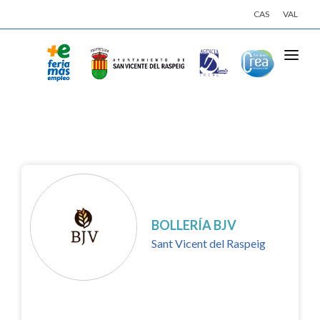
CAS
VAL
INICI
ACTIVITATS
EMPRESES
OFERTES DE TREBALL
INSCRIU-TE
BOLLERÍA BJV
Sant Vicent del Raspeig
INICIA SESSIÓ