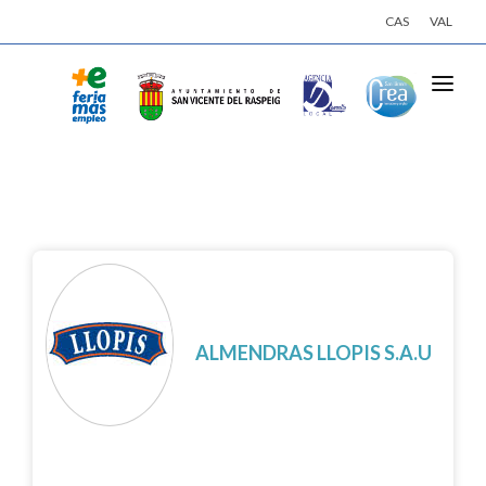
CAS
VAL
INICI
ACTIVITATS
EMPRESES
OFERTES DE TREBALL
INSCRIU-TE
ALMENDRAS LLOPIS S.A.U
INICIA SESSIÓ