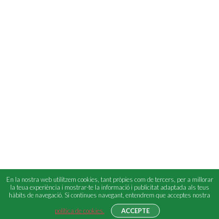
En la nostra web utilitzem cookies, tant pròpies com de tercers, per a millorar
la teua experiència i mostrar-te la informació i publicitat adaptada als teus
hàbits de navegació. Si continues navegant, entendrem que acceptes nostra
política de cookies.
ACCEPTE