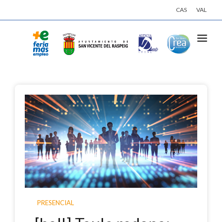
CAS
VAL
INICI
ACTIVITATS
EMPRESES
OFERTES DE TREBALL
INSCRIU-TE
INICIA SESSIÓ
PRESENCIAL