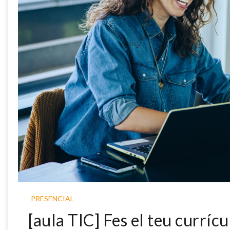
PRESENCIAL
[aula TIC] Fes el teu curríc