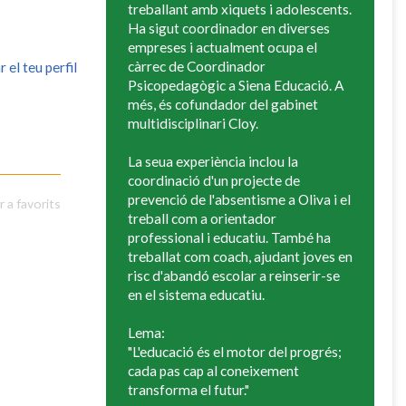
treballant amb xiquets i adolescents.
Ha sigut coordinador en diverses
empreses i actualment ocupa el
càrrec de Coordinador
 el teu perfil
Psicopedagògic a Siena Educació. A
més, és cofundador del gabinet
multidisciplinari
Cloy.
La seua experiència inclou la
coordinació d'un projecte de
prevenció de l'absentisme a Oliva i el
r a favorits
treball com a orientador
professional i educatiu. També ha
treballat com
coach, ajudant joves en
risc d'abandó escolar a reinserir-se
en el sistema educatiu.
Lema:
"L'educació és el motor del progrés;
cada pas cap al coneixement
transforma el futur."