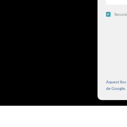
Record
Aquest lloc
de Google.